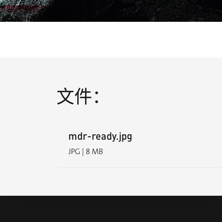
文件：
mdr-ready.jpg
JPG | 8 MB