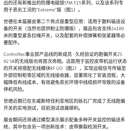
出的还有新推出的防爆电磁锁STM 515系列，以及该系列专
用于恶劣工况的“Extreme”版（图1）。
世德在本届展会第二个亮点是重型应用：适用于散料输送设
备的开关（当然也提供粉尘防爆版），展品包含支持2x100
米的重型紧急拉绳开关，以及配套的补偿弹簧和张紧器等必
要配件。
Controltec事业部产品线的新成员 - 久经验证的跑偏开关ZS
92 SR的无线版也将首次亮相。这款用于监控皮带机运行状态
的开关将搭配无线模块RF I/O（图2），实现远程信号传输至
外部控制柜等区域的无线接收器，显著简化了安装流程，大
幅降低布线成本，有效避免恶劣环境中线缆损坏导致的设备
停机风险。
世德近期已在东威斯特伐利亚地区的砾石厂完成了无线跑偏
开关的实地测试，目前测试进展顺利。
展会期间还将通过模型演示展示配备多种开关监控的输送系
统，其中包含另一项创新技术：皮带撕裂检测开关。